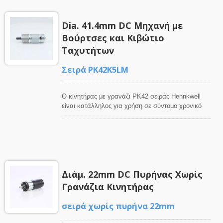
εξόδου.
Dia. 41.4mm DC Μηχανή με
Βούρτσες και Κιβώτιο
Ταχυτήτων
Σειρά PK42K5LM
Ο κινητήρας με γρανάζι PK42 σειράς Hennkwell
είναι κατάλληλος για χρήση σε σύντομο χρονικό
διάστημα/διαλείπουσα και χαμηλή ταχύτητα
λειτουργίας με συσκευές υψηλής ροπής όπως
μηχανικός εξοπλισμός, μικρές αυτοματοποιημένες
μηχανές, θραυστήρας πάγου, οικιακές συσκευές,
επιχειρηματικός εξοπλισμός και άλλες ηλεκτρικές
συσκευές. Η τετραγωνική διάσταση του κιβωτίου
Διάμ. 22mm DC Πυρήνας Χωρίς
ταχυτήτων διευκολύνει την εγκατάσταση.
Γρανάζια Κινητήρας
σειρά χωρίς πυρήνα 22mm