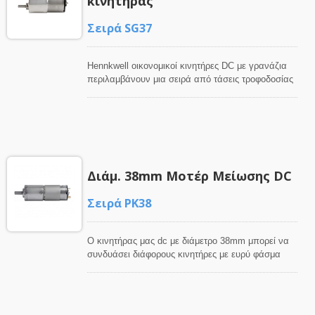
κινητήρας
συναρμολογηθεί με τον κινητήρα δημιουργίας
ρεύματος Φ32.
Σειρά SG37
Hennkwell οικονομικοί κινητήρες DC με γρανάζια
περιλαμβάνουν μια σειρά από τάσεις τροφοδοσίας
6VDC, 12VDC και 24VDC. Οι κινητήρες DC με
ψαλίδι μπορούν να συναρμολογηθούν με ή χωρίς
μαγνητικό κωδικοποιητή, συνδέσεις καλωδίων. Οι
υπάρχοντες τύποι γραναζιών προσφέρουν σειρές
αναλογίες για επιλογές και οι κεντρικοί άξονες
εξόδου μπορούν να προσαρμοστούν κατόπιν
Διάμ. 38mm Μοτέρ Μείωσης DC
αιτήματος.
Σειρά PK38
Ο κινητήρας μας dc με διάμετρο 38mm μπορεί να
συνδυάσει διάφορους κινητήρες με ευρύ φάσμα
κιβωτίων ταχυτήτων για να αποκτήσει την
απαιτούμενη ταχύτητα και ροπή εξόδου. Διαθέσιμα
είναι επίσης καλώδια σύνδεσης, μαγνητικός
κωδικοποιητής και προσαρμοσμένος άξονας