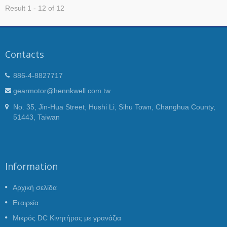
σήματος ταχύτητας για σταθερό έλεγχο ταχύτητας,
Result 1 - 12 of 12
υψηλή ροπή εξόδου, χαμηλή EMI, κ.λπ. Τυπικές
εφαρμογές είναι ιατρικός εξοπλισμός, ρομποτική,
αυτόματοι έλεγχοι, αντλίες και εξοπλισμός
γραφείου και ούτω καθεξής.
Contacts
886-4-8827717
gearmotor@hennkwell.com.tw
No. 35, Jin-Hua Street, Hushi Li, Sihu Town, Changhua County,
51443, Taiwan
Information
Αρχική σελίδα
Εταιρεία
Μικρός DC Κινητήρας με γρανάζια