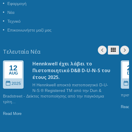
Εφαρμογή
Νέα
Τεχνικό
Επικοινωνήστε μαζί μας
Τελευταία Νέα
Hennkwell έχει λάβει το
12
2
Πιστοποιητικό D&B D-U-N-S του
AUG
D
έτους 2025.
2025
2
Η Hennkwell αποκτά πιστοποιητικό D-U-
N-S ® Registered TM από την Dun &
πραγμ
Bradstreet - Δείκτες πιστοποίησης από την παγκόσμια
τρίτη...
Read 
Read More