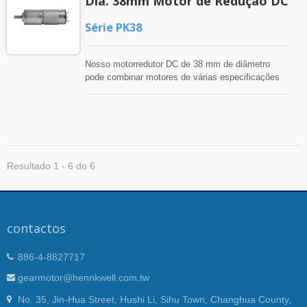
Dia. 38mm Motor de Redução DC
Série PK38
Nosso motorredutor DC de 38 mm de diâmetro
pode combinar motores de várias especificações
com uma ampla gama de redutores de velocidade
para obter a velocidade e o torque de saída
desejados. Fios de conexão, encoder magnético e
eixo de saída sob medida também estão
disponíveis.
Resultado 1 - 6 do 6
contactos
886-4-8827717
gearmotor@hennkwell.com.tw
No. 35, Jin-Hua Street, Hushi Li, Sihu Town, Changhua County,