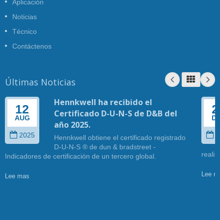
Aplicación
Noticias
Técnico
Contáctenos
Últimas Noticias
Hennkwell ha recibido el
12
2
Certificado D-U-N-S de D&B del
AUG
D
año 2025.
2025
2
Hennkwell obtiene el certificado registrado
D-U-N-S ® de dun & bradstreet -
reali
Indicadores de certificación de un tercero global.
Lee m
Lee mas