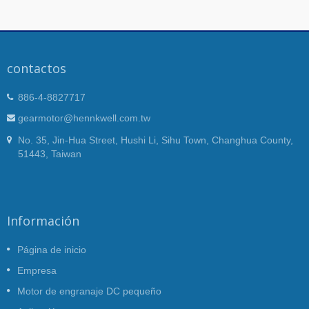
contactos
886-4-8827717
gearmotor@hennkwell.com.tw
No. 35, Jin-Hua Street, Hushi Li, Sihu Town, Changhua County,
51443, Taiwan
Información
Página de inicio
Empresa
Motor de engranaje DC pequeño