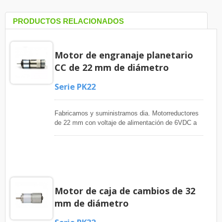
PRODUCTOS RELACIONADOS
Motor de engranaje planetario
CC de 22 mm de diámetro
Serie PK22
Fabricamos y suministramos dia. Motorreductores
de 22 mm con voltaje de alimentación de 6VDC a
24VDC y rango de velocidad de salida de 1rpm a
1000rpm para adaptarse a sus aplicaciones como
dispositivos médicos, equipos bancarios,
instrumentos médicos, kits de robótica, persianas
automáticas, robótica, equipos de seguridad,
cerraduras eléctricas, equipos de comunicación,
Motor de caja de cambios de 32
máquinas de tráfico, equipos automáticos para el
hogar, equipos de negocios, herramientas
mm de diámetro
eléctricas, máquinas expendedoras, dispensadores
de boletos, válvulas eléctricas y pequeños