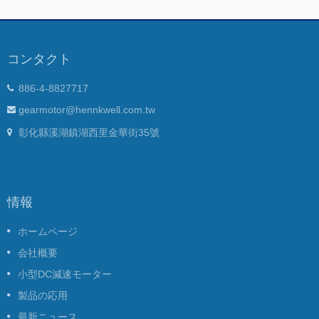
コンタクト
886-4-8827717
gearmotor@hennkwell.com.tw
彰化縣溪湖鎮湖西里金華街35號
情報
ホームページ
会社概要
小型DC減速モーター
製品の応用
最新ニュース