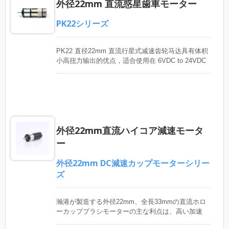
外径22mm 直流惑星歯車モーター
PK22シリーズ
PK22 直径22mm 直流行星式减速齿轮马达具有体积
小高扭力输出的优点，适合使用在 6VDC to 24VDC
额定电压，输出定格转速1rpm~1000rpm，输出定格
扭力6kgf-cm以下的应用产品如：医疗器材，电动窗
帘，机器人，电动锁，通讯器材，家用自动化装置，
事务机器，电动工具，自动售货机，售票机，电动
阀，致动器等。 お客様の要求に応じて、配線、磁
滞式デコーダー、またはカスタム出力軸を組み合わ
外径22mm直流ハイコア減速モータ
せることができます。 新しい製品開発案や代替モ
ーターの検索がある場合は、お気軽にお問い合わせ
ー
ください。
外径22mm DC減速カップモーターシリー
ズ
瀚港が製造する外径22mm、全長33mmの直流ホロ
ーカップブラシモーターの主な利点は、高い加速
度、低い電磁干渉、低い電感、低い騒音、低い振