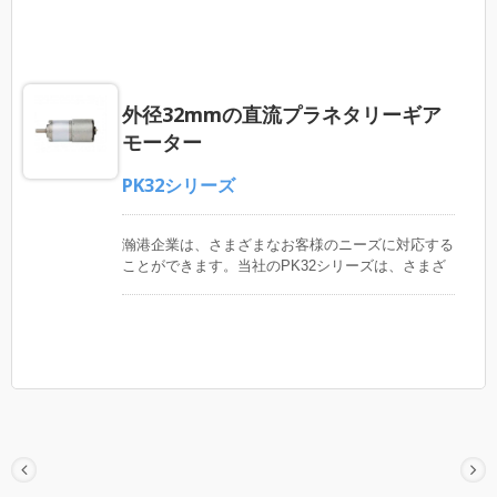
動、高い効率、良好な直線性、ゼロトルクなどで
す。 医療機器、小型ポンプ、文書処理機、銀行業
務機、オフィス機器、ロボット、セキュリティシス
テム、通信機器、3C製品などに適しています。
外径32mmの直流プラネタリーギア
モーター
PK32シリーズ
瀚港企業は、さまざまなお客様のニーズに対応する
ことができます。当社のPK32シリーズは、さまざ
まな仕様とサイズのブラシモーターを提供してお
り、標準の出力軸は直径 6mm 跟dia. 8mmの評価と
選択肢を提供します。 行星式ギアボックスの減速
比、モーターの回転数、および当社製造の12PPR
磁滞式エンコーダーは、調整して組み合わせること
ができます。 ギアボックスの構成材料や出力軸の
特殊な要求についても再度話し合うことができま
す。 DC減速モータをお探しの場合は、貴社のニー
ズに合った製品をご提案いたしますので、すぐに当
社までご連絡ください。