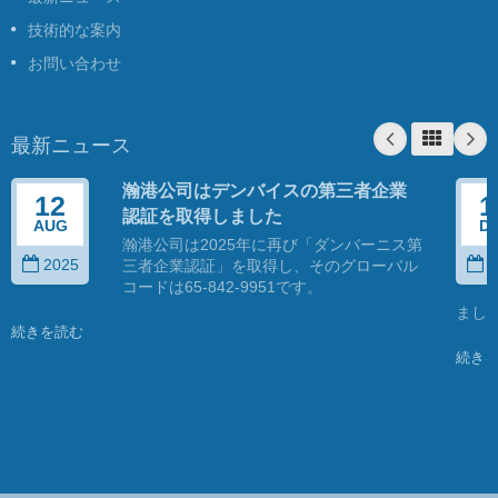
技術的な案内
お問い合わせ
最新ニュース
瀚港公司はデンバイスの第三者企業
12
1
認証を取得しました
AUG
D
瀚港公司は2025年に再び「ダンバーニス第
2025
2
三者企業認証」を取得し、そのグローバル
コードは65-842-9951です。
まし
続きを読む
続き