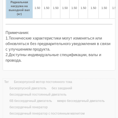
Радиальная
нагрузка на
1.50
1.50
1.50
1.50
1.50
1.50
1.50
1.50
1.50
выходной вал
(кг)
Примечания:
1.Технические характеристики могут изменяться или
обновляться без предварительного уведомления в связи
с улучшением продукта.
2.Доступны индивидуальные спецификации, валы и
провода.
Тег
Бескорпусной мотор постоянного тока
Бескорпусной двигатель
без заеданий
бессердечный постоянный двигатель
6В бессердечный двигатель
микро бессердечный двигатель
бессердечный генератор
бессердечный генератор с постоянным магнитом