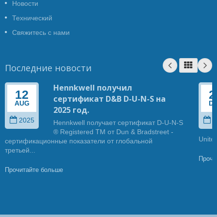
Новости
Технический
Свяжитесь с нами
Последние новости
Hennkwell получил
12
2
сертификат D&B D-U-N-S на
AUG
D
2025 год.
2025
2
Hennkwell получает сертификат D-U-N-S
® Registered TM от Dun & Bradstreet -
United
сертификационные показатели от глобальной
третьей...
Прочи
Прочитайте больше