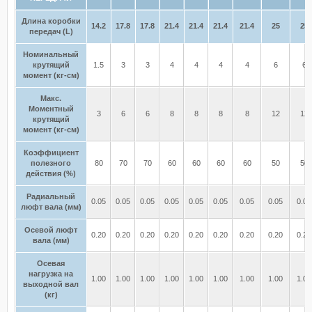
Длина коробки
14.2
17.8
17.8
21.4
21.4
21.4
21.4
25
25
передач (L)
Номинальный
крутящий
1.5
3
3
4
4
4
4
6
6
момент (кг-см)
Макс.
Моментный
3
6
6
8
8
8
8
12
12
крутящий
момент (кг-см)
Коэффициент
полезного
80
70
70
60
60
60
60
50
50
действия (%)
Радиальный
0.05
0.05
0.05
0.05
0.05
0.05
0.05
0.05
0.05
люфт вала (мм)
Осевой люфт
0.20
0.20
0.20
0.20
0.20
0.20
0.20
0.20
0.20
вала (мм)
Осевая
нагрузка на
1.00
1.00
1.00
1.00
1.00
1.00
1.00
1.00
1.00
выходной вал
(кг)