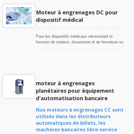
Moteur à engrenages DC pour
dispositif médical
Pour les dispositifs médicaux nécessitant la
fonction de rotation, d'ouverture et de fermeture ou
de montée et de descente, Hennkwell propose une
plage de tension de 6VDC, 12VDC et 24VDC avec
des moteurs à engrenages CC de diamètre 18mm,
22mm, 32mm, 38mm et 43mm pour répondre aux
divers besoins des équipements médicaux tels que
les dispositifs de test sanguin, les analyseurs de
moteur à engrenages
laboratoire biologique, l'automatisation
pharmaceutique, etc. Nous pouvons également
planétaires pour équipement
vous proposer des moteurs à engrenages
d'automatisation bancaire
planétaires CC personnalisés pour votre conception
spécifique.
Nos moteurs à engrenages CC sont
utilisés dans les distributeurs
automatiques de billets, les
machines bancaires libre-service