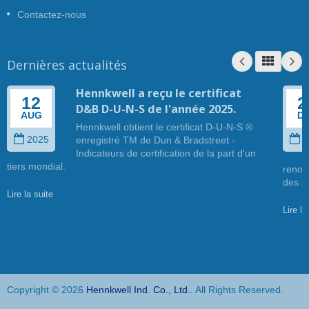
Contactez-nous
Dernières actualités
Hennkwell a reçu le certificat
12
2
D&B D-U-N-S de l'année 2025.
AUG
D
Hennkwell obtient le certificat D-U-N-S ®
2025
2
enregistré TM de Dun & Bradstreet -
Indicateurs de certification de la part d'un
tiers mondial.
renouv
des s
Lire la suite
Lire la
Copyright © 2026
Hennkwell Ind. Co., Ltd.
. All Rights Reserved.