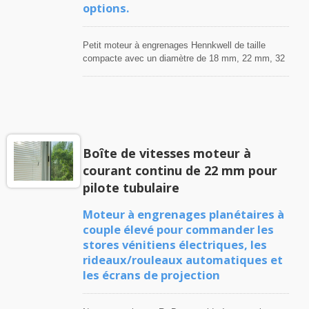
options.
Petit moteur à engrenages Hennkwell de taille
compacte avec un diamètre de 18 mm, 22 mm, 32
mm, 38 mm et un carré de 42,5 mm, alimenté en
6VCC, 12VCC et 24VCC, offrant une diversité de
boîtes de vitesses de moteur CC pour répondre à
une large gamme de spécifications pour les
distributeurs automatiques, les distributeurs de
billets, les compteurs de billets, les compteurs de
Boîte de vitesses moteur à
pièces, les changeurs de monnaie, les machines à
monnaie et les applications similaires. Des
courant continu de 22 mm pour
besoins spécifiques tels que des ensembles de fils
pilote tubulaire
de plomb, un arbre de sortie personnalisé et un
codeur magnétique peuvent également être
Moteur à engrenages planétaires à
satisfaits. Hennkwell vous invite à nous rendre
couple élevé pour commander les
visite pour discuter des spécifications et choisir le
stores vénitiens électriques, les
réducteur planétaire à courant continu le plus
adapté.
rideaux/rouleaux automatiques et
les écrans de projection