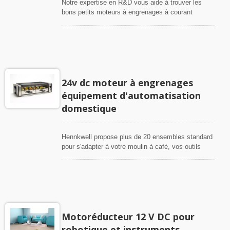
Notre expertise en R&D vous aide à trouver les
bons petits moteurs à engrenages à courant
continu pour vos traitements de fenêtre tels que les
rideaux automatisés, les stores/volets motorisés,
les stores, les écrans de projection et les
applications d'affichage POP.
24v dc moteur à engrenages
équipement d'automatisation
domestique
Hennkwell propose plus de 20 ensembles standard
pour s'adapter à votre moulin à café, vos outils
électriques, vos portes de placard de cuisine
automatiques, votre rôtissoire/barbecue, vos
vannes d'eau, etc. pour votre projet en toute
simplicité.
Motoréducteur 12 V DC pour
robotique et instruments