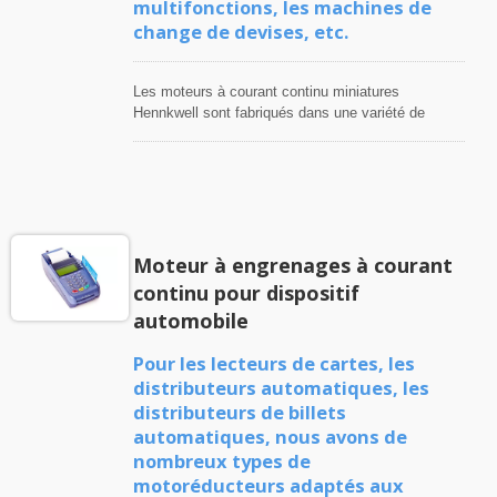
multifonctions, les machines de
change de devises, etc.
Les moteurs à courant continu miniatures
Hennkwell sont fabriqués dans une variété de
vitesses de moteur et de rapports de réduction pour
diverses options de machines de services
bancaires telles que les distributeurs automatiques
de billets, les compteurs de billets, les imprimantes
de reçus, les machines à monnaie pour répondre
aux besoins des clients. Le moteur électrique à
Moteur à engrenages à courant
engrenages Hennkwell offre une tension de 6VCC,
12VCC et 24VCC avec une taille compacte en
continu pour dispositif
option. Des pièces spécifiques telles que l'arbre
automobile
personnalisé, le fil de plomb, l'encodeur
magnétique, l'engrenage externe, l'arbre arrière sont
Pour les lecteurs de cartes, les
également disponibles avec le petit moteur à
distributeurs automatiques, les
engrenages CC Hennkwell.
distributeurs de billets
automatiques, nous avons de
nombreux types de
motoréducteurs adaptés aux