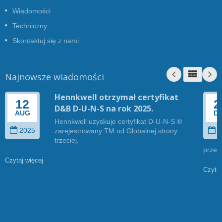
Wiadomości
Techniczny
Skontaktuj się z nami
Najnowsze wiadomości
Hennkwell otrzymał certyfikat
12
2
D&B D-U-N-S na rok 2025.
AUG
D
Hennkwell uzyskuje certyfikat D-U-N-S ®
2025
2
zarejestrowany TM od Globalnej strony
trzeciej.
przez
Czytaj więcej
Czytaj