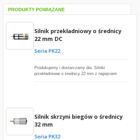
PRODUKTY POWIĄZANE
Silnik przekładniowy o średnicy
22 mm DC
Seria PK22
Produkujemy i dostarczamy dia. Silniki
przekładniowe o średnicy 22 mm z napięciem
zasilania od 6VDC do 24VDC i zakresem prędkości
wyjściowej od 1 obr/min do 1000 obr/min, które
pasują do Twoich zastosowań, takich jak
urządzenia medyczne, urządzenia bankowe,
instrumenty medyczne, zestawy robotyczne,
automatyczne rolety, robotyka, urządzenia
Silnik skrzyni biegów o średnicy
bezpieczeństwa, zamki elektryczne, urządzenia
komunikacyjne, maszyny drogowe, automatyczne
32 mm
urządzenia domowe, urządzenia biurowe, narzędzia
elektryczne, automaty sprzedające, dystrybutor
Seria PK32
biletów, elektrozawory i małe napędy. Nasz silnik