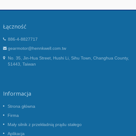
Łączność
886-4-8827717
gearmotor@hennkwell.com.tw
No. 35, Jin-Hua Street, Hushi Li, Sihu Town, Changhua County,
51443, Taiwan
Informacja
Strona główna
Firma
Mały silnik z przekładnią prądu stałego
Aplikacja