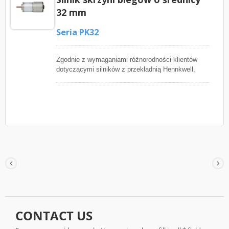
obsługi/dystrybucji dokumentów, bankowości i
32 mm
automatyzacji biurowej, robotyki, bezpieczeństwa i
dostępu oraz innych produktów.
Seria PK32
Zgodnie z wymaganiami różnorodności klientów
dotyczącymi silników z przekładnią Hennkwell,
seria PK32 oferuje kilka rodzajów silników
szczotkowych do oceny. Seria o średnicy 32 mm
ma standardowe wały wyjściowe o średnicy 6 mm i
8 mm w kształcie litery D do wyboru. Możemy
dostosować prędkość naszego silnika rurkowego
prądu stałego i przełożenie przekładni, aby
sprostać Twoim potrzebom. Produkujemy również
enkoder magnetyczny 12PPR do montażu z
naszym generatorem prądu stałego serii Φ32.