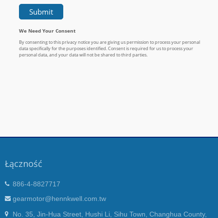
Łączność
886-4-8827717
gearmotor@hennkwell.com.tw
No. 35, Jin-Hua Street, Hushi Li, Sihu Town, Changhua County,