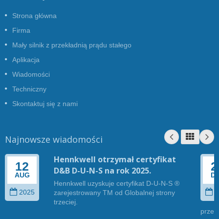
Strona główna
Firma
Mały silnik z przekładnią prądu stałego
Aplikacja
Wiadomości
Techniczny
Skontaktuj się z nami
Najnowsze wiadomości
Hennkwell otrzymał certyfikat
12
2
D&B D-U-N-S na rok 2025.
AUG
D
Hennkwell uzyskuje certyfikat D-U-N-S ®
2025
2
zarejestrowany TM od Globalnej strony
trzeciej.
przez