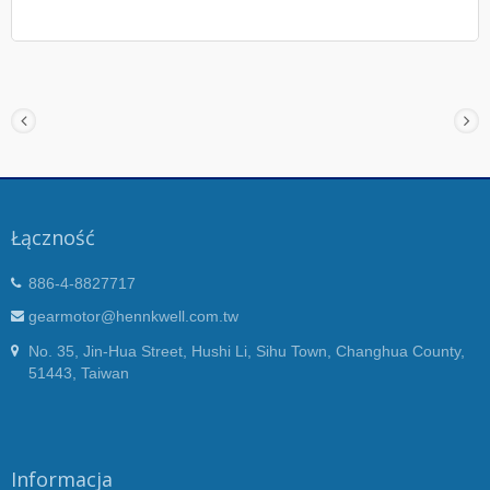
Łączność
886-4-8827717
gearmotor@hennkwell.com.tw
No. 35, Jin-Hua Street, Hushi Li, Sihu Town, Changhua County,
51443, Taiwan
Informacja