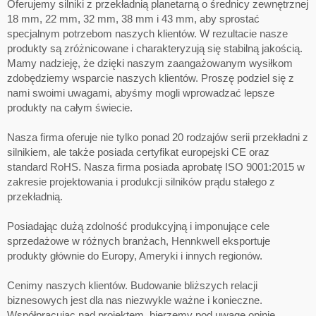
Oferujemy silniki z przekładnią planetarną o średnicy zewnętrznej
18 mm, 22 mm, 32 mm, 38 mm i 43 mm, aby sprostać
specjalnym potrzebom naszych klientów. W rezultacie nasze
produkty są zróżnicowane i charakteryzują się stabilną jakością.
Mamy nadzieję, że dzięki naszym zaangażowanym wysiłkom
zdobędziemy wsparcie naszych klientów. Proszę podziel się z
nami swoimi uwagami, abyśmy mogli wprowadzać lepsze
produkty na całym świecie.
Nasza firma oferuje nie tylko ponad 20 rodzajów serii przekładni z
silnikiem, ale także posiada certyfikat europejski CE oraz
standard RoHS. Nasza firma posiada aprobatę ISO 9001:2015 w
zakresie projektowania i produkcji silników prądu stałego z
przekładnią.
Posiadając dużą zdolność produkcyjną i imponujące cele
sprzedażowe w różnych branżach, Hennkwell eksportuje
produkty głównie do Europy, Ameryki i innych regionów.
Cenimy naszych klientów. Budowanie bliższych relacji
biznesowych jest dla nas niezwykle ważne i konieczne.
Współpracując nad projektem, bierzemy pod uwagę opinie