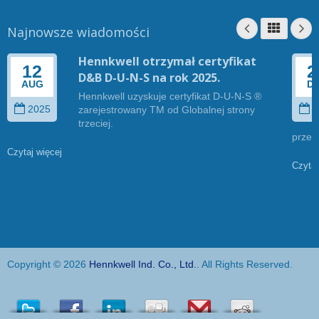
Najnowsze wiadomości
Hennkwell otrzymał certyfikat
12
2
D&B D-U-N-S na rok 2025.
AUG
D
Hennkwell uzyskuje certyfikat D-U-N-S ®
2025
2
zarejestrowany TM od Globalnej strony
trzeciej.
przez
Czytaj więcej
Czytaj
Copyright © 2026
Hennkwell Ind. Co., Ltd.
. All Rights Reserved.