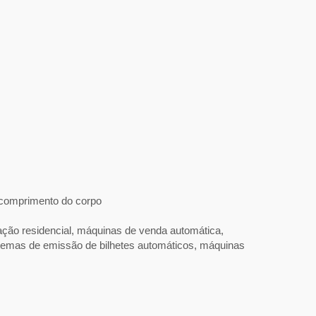
comprimento do corpo
icação residencial, máquinas de venda automática,
stemas de emissão de bilhetes automáticos, máquinas
 CC
motor CC pequeno com
 para
cabeçote de engrenagem
planetária