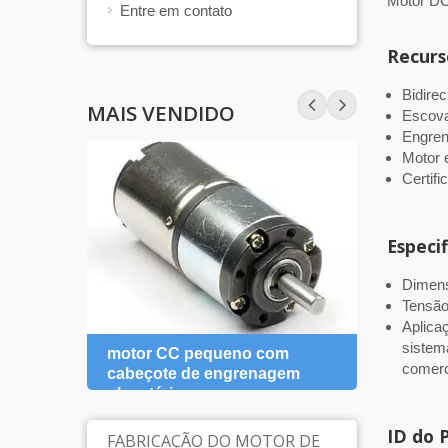
Motor DC
Entre em contato
Recurs
Bidirec
MAIS VENDIDO
Escova
Engren
Motor 
Certif
Especi
Dimens
Tensã
Aplicaç
sistem
 CC
motor CC pequeno com
Somo
comerci
 para
cabeçote de engrenagem
certi
planetária
moto
ID do 
FABRICAÇÃO DO MOTOR DE