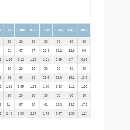
1
1/75
1/100
1/172
1/212
1/263
1/376
1/500
0
20
20
30
30
30
30
30
4
61
47
27
22,3
18,2
12,9
9,8
8
1,36
1,12
1,15
1,01
0,89
0,74
0,66
0
20
20
30
30
30
30
30
5
86
66
38
31,4
25,6
18,1
13,7
2
1,99
1,65
1,71
1,50
1,33
1,12
1,00
0
20
20
30
30
30
30
30
9
114
87
50
41
33,3
23,5
17,8
7
2,45
2,00
2,07
1,79
1,57
1,30
1,14