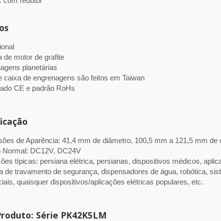
 com redutor
os
ional
 de motor de grafite
agens planetárias
e caixa de engrenagens são feitos em Taiwan
icado CE e padrão RoHs
ficação
ões de Aparência: 41,4 mm de diâmetro, 100,5 mm a 121,5 mm de 
o Normal: DC12V, DC24V
ões típicas: persiana elétrica, persianas, dispositivos médicos, apl
a de travamento de segurança, dispensadores de água, robótica, si
s um fabricante
Motores de engrenagem
ais, quaisquer dispositivos/aplicações elétricas populares, etc.
ficado ISO 9001 de
com alto torque de carga
res de engrenagem CC.
aplicações elétricas
Produto: Série PK42K5LM