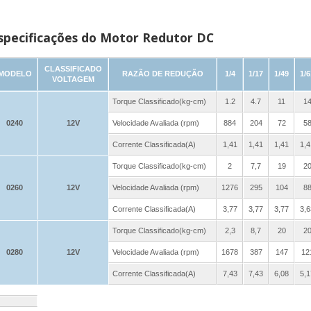
specificações do Motor Redutor DC
CLASSIFICADO
MODELO
RAZÃO DE REDUÇÃO
1/4
1/17
1/49
1/6
VOLTAGEM
Torque Classificado(kg-cm)
1.2
4.7
11
1
0240
12V
Velocidade Avaliada (rpm)
884
204
72
5
Corrente Classificada(A)
1,41
1,41
1,41
1,4
Torque Classificado(kg-cm)
2
7,7
19
2
0260
12V
Velocidade Avaliada (rpm)
1276
295
104
8
Corrente Classificada(A)
3,77
3,77
3,77
3,6
Torque Classificado(kg-cm)
2,3
8,7
20
2
0280
12V
Velocidade Avaliada (rpm)
1678
387
147
12
Corrente Classificada(A)
7,43
7,43
6,08
5,1