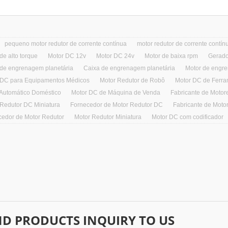
pequeno motor redutor de corrente contínua
motor redutor de corrente contín
de alto torque
Motor DC 12v
Motor DC 24v
Motor de baixa rpm
Gerado
 de engrenagem planetária
Caixa de engrenagem planetária
Motor de engr
 DC para Equipamentos Médicos
Motor Redutor de Robô
Motor DC de Ferram
 Automático Doméstico
Motor DC de Máquina de Venda
Fabricante de Motor
 Redutor DC Miniatura
Fornecedor de Motor Redutor DC
Fabricante de Moto
cedor de Motor Redutor
Motor Redutor Miniatura
Motor DC com codificador