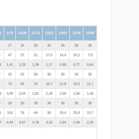
1
1/75
1/100
1/172
1/212
1/263
1/376
1/500
4
17
20
30
30
30
30
30
8
47
37
21
17,6
14,4
10,2
7,8
1
1,41
1,33
1,39
1,17
0,99
0,77
0,64
0
20
20
30
30
30
30
30
8
73
56
33
26,7
21,8
15,5
11,7
3
3,09
2,54
2,62
2,28
2,00
1,66
1,46
0
20
20
30
30
30
30
30
1
100
76
44
36
29,4
20,8
15,7
7
4,44
3,67
3,78
3,32
2,94
2,46
2,18