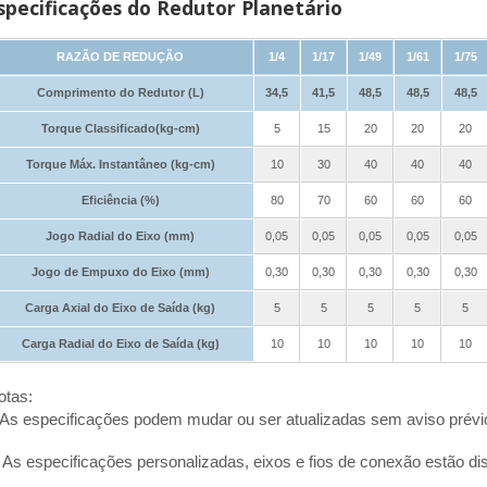
specificações do Redutor Planetário
RAZÃO DE REDUÇÃO
1/4
1/17
1/49
1/61
1/75
Comprimento do Redutor (L)
34,5
41,5
48,5
48,5
48,5
Torque Classificado(kg-cm)
5
15
20
20
20
Torque Máx. Instantâneo (kg-cm)
10
30
40
40
40
Eficiência (%)
80
70
60
60
60
Jogo Radial do Eixo (mm)
0,05
0,05
0,05
0,05
0,05
Jogo de Empuxo do Eixo (mm)
0,30
0,30
0,30
0,30
0,30
Carga Axial do Eixo de Saída (kg)
5
5
5
5
5
Carga Radial do Eixo de Saída (kg)
10
10
10
10
10
otas:
.As especificações podem mudar ou ser atualizadas sem aviso prévio
. As especificações personalizadas, eixos e fios de conexão estão di