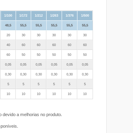
1/100
1/172
1/212
1/263
1/376
1/500
48,5
55,5
55,5
55,5
55,5
55,5
20
30
30
30
30
30
40
60
60
60
60
60
60
50
50
50
50
50
0,05
0,05
0,05
0,05
0,05
0,05
0,30
0,30
0,30
0,30
0,30
0,30
5
5
5
5
5
5
10
10
10
10
10
10
 devido a melhorias no produto.
sponíveis.