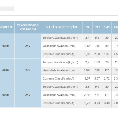
CLASSIFICADO
MODELO
RAZÃO DE REDUÇÃO
1/4
1/17
1/49
1/6
VOLTAGEM
Torque Classificado(kg-cm)
2,4
9,2
20
2
0950
24V
Velocidade Avaliada (rpm)
1064
245
89
7
Corrente Classificada(A)
2,00
2,00
1,87
1,5
Torque Classificado(kg-cm)
2,7
10,3
20
2
0970
24V
Velocidade Avaliada (rpm)
1464
338
126
10
Corrente Classificada(A)
3,07
3,07
2,72
2,3
Torque Classificado(kg-cm)
2,6
9,9
20
2
0990
24V
Velocidade Avaliada (rpm)
2043
471
170
13
Corrente Classificada(A)
3,73
3,73
3,40
2,8