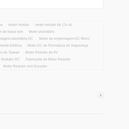
ua
motor redutor
motor redutor de 12v dc
r de baixa rpm
Motor planetário
enagem planetária DC
Motor de engrenagem DC Micro
enta Elétrica
Motor DC de Fechadura de Segurança
es de Taiwan
Motor Redutor de 6V
r Redutor DC
Fabricante de Motor Redutor
Motor Redutor com Encoder