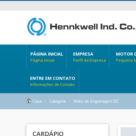
PÁGINA INICIAL
EMPRESA
MOTOR D
Página inicial
Perfil da Empresa
Pequeno Mo
ENTRE EM CONTATO
Informações de Contato.
Casa
Categoria
Motor de Engrenagem DC
CARDÁPIO